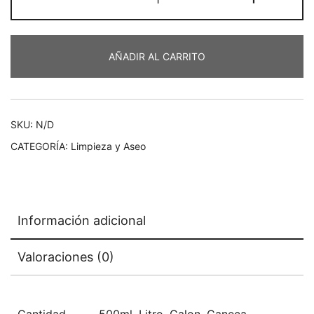
Clean
Power
-
AÑADIR AL CARRITO
Cloro
cantidad
SKU:
N/D
CATEGORÍA:
Limpieza y Aseo
Información adicional
Valoraciones (0)
Cantidad
500ml, Litro, Galon, Caneca