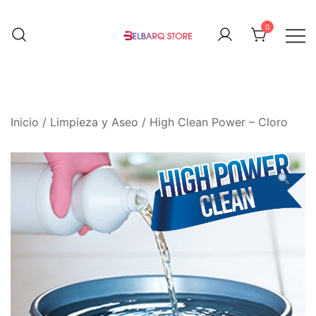
Saltar
al
0
contenido
Todo lo que necesitas, cuando lo
Belbarqrio Store
necesitas.
Inicio
/
Limpieza y Aseo
/ High Clean Power – Cloro