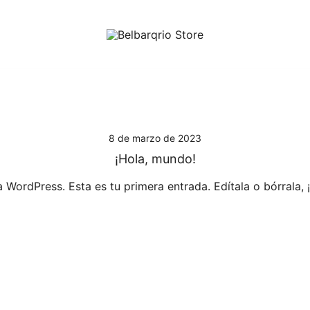
Todo lo que necesitas, cuando lo neces
Belbarqrio Store
8 de marzo de 2023
¡Hola, mundo!
 WordPress. Esta es tu primera entrada. Edítala o bórrala, ¡