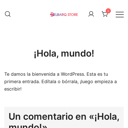
Saltar
al
0
contenido
Todo lo que necesitas, cuando lo
Belbarqrio Store
necesitas.
¡Hola, mundo!
Te damos la bienvenida a WordPress. Esta es tu
primera entrada. Edítala o bórrala, ¡luego empieza a
escribir!
Un comentario en «
¡Hola,
mundo!
»